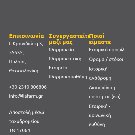
Επικοινωνία
Συνεργαστείτε
Ποιοί
μαζί μας
είμαστε
Ι. Κρανιδιώτη 3,
Φαρμακείο
Εταιρικό προφίλ
55535,
Φαρμακευτική
Όραμα / στόχοι
Πυλαία,
Εταιρεία
Ιστορική
Θεσσαλονίκη
Φαρμακαποθήκη
ανάδρομη
+30 2310 806806
Διασφάλιση
info@liafarm.gr
ποιότητας (iso)
Εταιρική -
Αποστολή μέσω
κοινωνική
ταχυδρομείου
ευθύνη
ΤΘ 17064