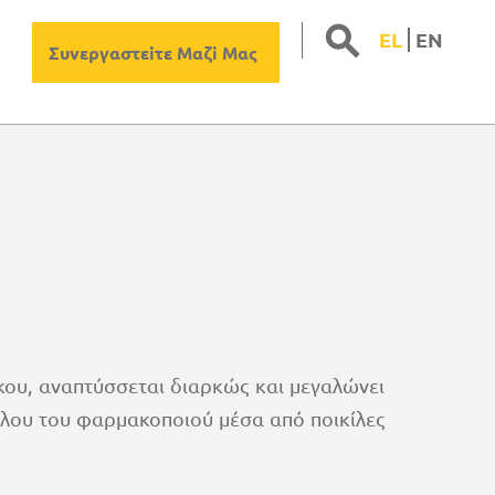
S
Sear
EL
ΕΝ
for:
Συνεργαστεiτε Μαζi Μας
ου, αναπτύσσεται διαρκώς και μεγαλώνει
όλου του φαρμακοποιού μέσα από ποικίλες