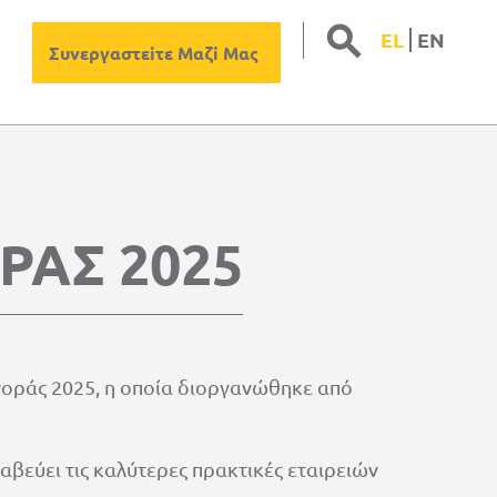
S
Sear
EL
ΕΝ
for:
Συνεργαστεiτε Μαζi Μας
ΡΑΣ 2025
οράς 2025, η οποία διοργανώθηκε από
βεύει τις καλύτερες πρακτικές εταιρειών