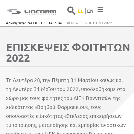
Search 
Search
EL
ΕΝ
for:
Αρχική
Νέα
ΔΡΑΣΕΙΣ ΤΗΣ ΕΤΑΙΡΕΙΑΣ
ΕΠΙΣΚΕΨΕΙΣ ΦΟΙΤΗΤΩΝ 2022
ΕΠΙΣΚΕΨΕΙΣ ΦΟΙΤΗΤΩΝ
2022
Τη Δευτέρα 28, την Πέμπτη 31 Μαρτίου καθώς και
τη Δευτέρα 31 Μαϊου του 2022, υποδεχθήκαμε στο
χώρο μας τους φοιτητές του ΔΙΕΚ Γιαννιτσών της
ειδικότητας «Βοηθού Φαρμακείου», τους
σπουδαστές ειδικότητας «Στέλεχος επιχειρήσεων
τυποποίησης, μεταποίησης και εμπορίας αγροτικών
προϊόντων» του Ι.ΙΕΚ Αμερικάνικης Γεωργικής