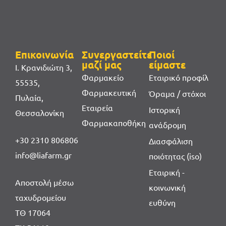
Επικοινωνία
Συνεργαστείτε
Ποιοί
μαζί μας
είμαστε
Ι. Κρανιδιώτη 3,
Φαρμακείο
Εταιρικό προφίλ
55535,
Φαρμακευτική
Όραμα / στόχοι
Πυλαία,
Εταιρεία
Ιστορική
Θεσσαλονίκη
Φαρμακαποθήκη
ανάδρομη
+30 2310 806806
Διασφάλιση
info@liafarm.gr
ποιότητας (iso)
Εταιρική -
Αποστολή μέσω
κοινωνική
ταχυδρομείου
ευθύνη
ΤΘ 17064