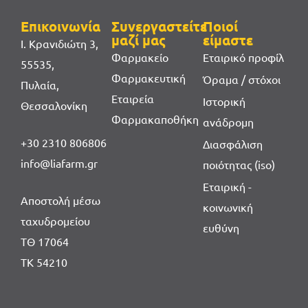
Επικοινωνία
Συνεργαστείτε
Ποιοί
μαζί μας
είμαστε
Ι. Κρανιδιώτη 3,
Φαρμακείο
Εταιρικό προφίλ
55535,
Φαρμακευτική
Όραμα / στόχοι
Πυλαία,
Εταιρεία
Ιστορική
Θεσσαλονίκη
Φαρμακαποθήκη
ανάδρομη
+30 2310 806806
Διασφάλιση
info@liafarm.gr
ποιότητας (iso)
Εταιρική -
Αποστολή μέσω
κοινωνική
ταχυδρομείου
ευθύνη
ΤΘ 17064
ΤΚ 54210