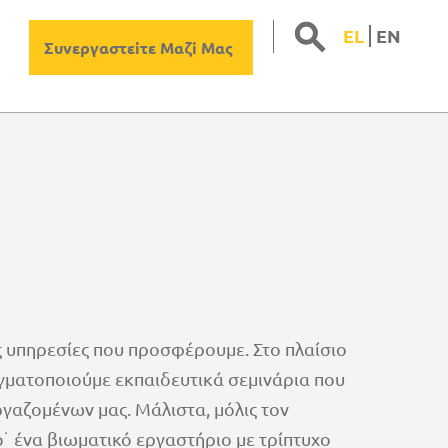
S
Sear
EL
ΕΝ
for:
Συνεργαστεiτε Μαζi Μας
ις υπηρεσίες που προσφέρουμε. Στο πλαίσιο
αγματοποιούμε εκπαιδευτικά σεμινάρια που
γαζομένων μας. Μάλιστα, μόλις τον
˙ ένα βιωματικό εργαστήριο με τρίπτυχο